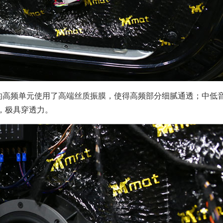
的高频单元使用了高端丝质振膜，使得高频部分细腻通透；中低
，极具穿透力。