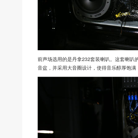
前声场选用的是丹拿232套装喇叭。这套喇叭
音盆，并采用大音圈设计，使得音乐醇厚饱满