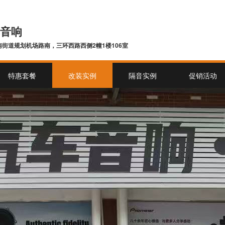
音响
街道规划机场路南，三环西路西侧2幢1楼106室
特惠套餐
改装实例
隔音实例
促销活动