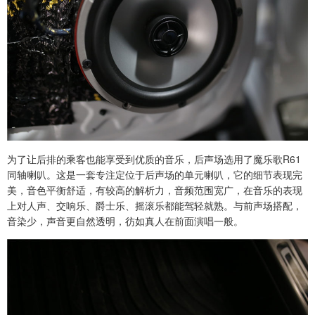
为了让后排的乘客也能享受到优质的音乐，后声场选用了魔乐歌R61
同轴喇叭。这是一套专注定位于后声场的单元喇叭，它的细节表现完
美，音色平衡舒适，有较高的解析力，音频范围宽广，在音乐的表现
上对人声、交响乐、爵士乐、摇滚乐都能驾轻就熟。与前声场搭配，
音染少，声音更自然透明，彷如真人在前面演唱一般。