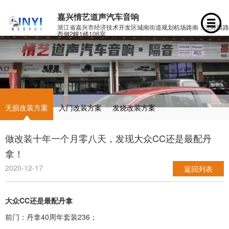
嘉兴情艺道声汽车音响
浙江省嘉兴市经济技术开发区城南街道规划机场路南，三环西路
西侧2幢1楼106室
无损改装方案
入门改装方案
发烧改装方案
做改装十年一个月零八天，发现大众CC还是最配丹
拿！
2020-12-17
返回列表
大众CC还是最配丹拿
前门：丹拿40周年套装236；