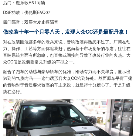
后门：魔乐歌R61同轴
DSP功放：佛伦斯EVO07
四门隔音：双层大麦止振隔音
做改装十年一个月零八天，发现大众CC还是最配丹拿！
对在改装圈混迹多年的老兵来说，音响改装再熟悉不过了。厂商在动
力、操作、工艺等方面你追我赶，然而基于市场竞争的考虑，往往在
音响系统方面有所忽略，也直接或间接的导致了改装行业的火热。大
众CC便是改装圈常见升级的车型之一。
融合了跑车的动感与豪华轿车的优雅，刚劲有力而不失华贵，显示出
独到的气质内涵——这句话形容大众CC恰到好处。然而原车平庸干瘪
的音响对于音质要求较高的车主来说，就显得十分糟心了。于是升级
势在必行。