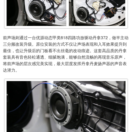
前声场则通过一台优源动态甲类818四路功放驱动丹拿372，做半主动
三分频改装升级。原位安装的方式不仅让声场表现和入耳效果提升到
最佳，也让升级后的门板看不出丝毫的改动痕迹。这套高品质的丹拿
套装具有音色轻松通透、细腻饱满，能够自然流畅的再现音乐原声，
将前声场的层次感完美实现，最大层度发挥丹拿丹麦扬声器的声音表
达潜力。