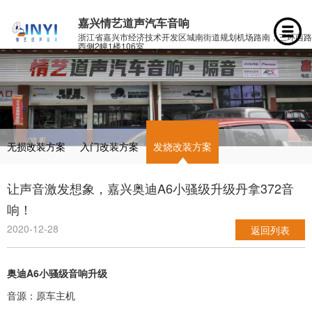
嘉兴情艺道声汽车音响
浙江省嘉兴市经济技术开发区城南街道规划机场路南，三环西路
西侧2幢1楼106室
无损改装方案
入门改装方案
发烧改装方案
让声音激发想象，嘉兴奥迪A6小骚级升级丹拿372音
响！
2020-12-28
返回列表
奥迪A6小骚级音响升级
音源：原车主机