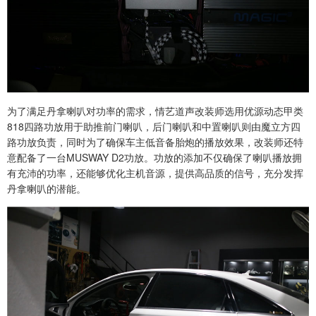
为了满足丹拿喇叭对功率的需求，情艺道声改装师选用优源动态甲类
818四路功放用于助推前门喇叭，后门喇叭和中置喇叭则由魔立方四
路功放负责，同时为了确保车主低音备胎炮的播放效果，改装师还特
意配备了一台MUSWAY D2功放。功放的添加不仅确保了喇叭播放拥
有充沛的功率，还能够优化主机音源，提供高品质的信号，充分发挥
丹拿喇叭的潜能。