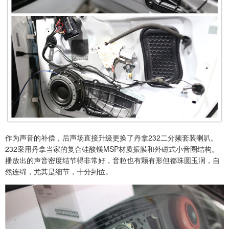
作为声音的补偿，后声场直接升级更换了丹拿232二分频套装喇叭。
232采用丹拿当家的复合硅酸镁MSP材质振膜和外磁式小音圈结构。
播放出的声音密度结节得非常好，音粒也有颗有形但都珠圆玉润，自
然连绵，尤其是细节，十分到位。