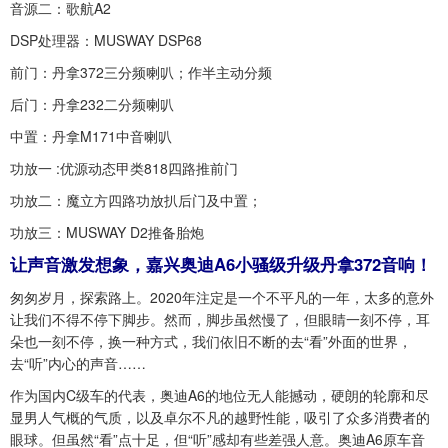
音源二：歌航A2
DSP处理器：MUSWAY DSP68
前门：丹拿372三分频喇叭；作半主动分频
后门：丹拿232二分频喇叭
中置：丹拿M171中音喇叭
功放一 :优源动态甲类818四路推前门
功放二：魔立方四路功放扒后门及中置；
功放三：MUSWAY D2推备胎炮
让声音激发想象，嘉兴奥迪A6小骚级升级丹拿372音响！
匆匆岁月，探索路上。2020年注定是一个不平凡的一年，太多的意外
让我们不得不停下脚步。然而，脚步虽然慢了，但眼睛一刻不停，耳
朵也一刻不停，换一种方式，我们依旧不断的去“看”外面的世界，
去“听”内心的声音……
作为国内C级车的代表，奥迪A6的地位无人能撼动，硬朗的轮廓和尽
显男人气概的气质，以及卓尔不凡的越野性能，吸引了众多消费者的
眼球。但虽然“看”点十足，但“听”感却有些差强人意。奥迪A6原车音