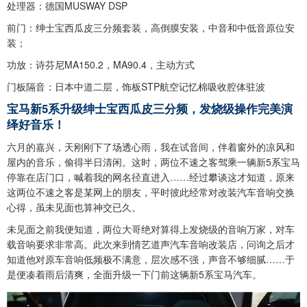
处理器：德国MUSWAY DSP
前门：绅士宝西瓜皮三分频套装，高倒膜安装，中音和中低音原位安
装；
功放：诗芬尼MA150.2，MA90.4，主动方式
门板隔音：日本中道二层，饰板STP航空记忆棉吸收腔体驻波
宝马新5系升级绅士宝西瓜皮三分频，发烧级操作完美演
绎好音乐！
六月的嘉兴，天刚刚下了场透心雨，我在试音间，伴着窗外的凉风和
屋内的音乐，偷得半日清闲。这时，两位不速之客驾乘一辆新5系宝马
停靠在店门口，喊着我的网名径直进入……经过攀谈这才知道，原来
这两位不速之客是某网上的朋友，平时彼此经常对改装汽车音响交换
心得，虽未见面也算神交已久。
未见面之前我便知道，两位大哥绝对算得上发烧级的音响万家，对车
载音响要求非常高。此次来到情艺道声汽车音响改装店，问询之后才
知道他对原车音响低频极不满意，层次感不强，声音不够细腻……于
是便凑着雨后清爽，全面升级一下门前这辆新5系宝马汽车。