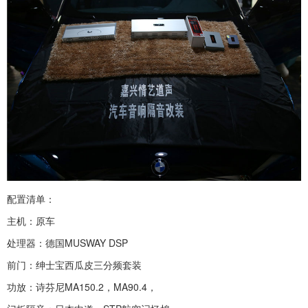
配置清单：
主机：原车
处理器：德国MUSWAY DSP
前门：绅士宝西瓜皮三分频套装
功放：诗芬尼MA150.2，MA90.4，