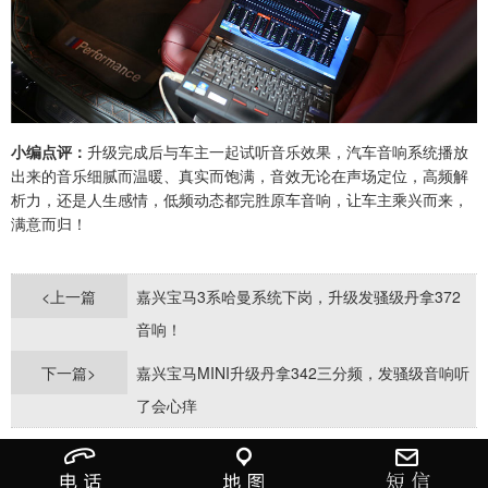
小编点评：
升级完成后与车主一起试听音乐效果，汽车音响系统播放
出来的音乐细腻而温暖、真实而饱满，音效无论在声场定位，高频解
析力，还是人生感情，低频动态都完胜原车音响，让车主乘兴而来，
满意而归！
<上一篇
嘉兴宝马3系哈曼系统下岗，升级发骚级丹拿372
音响！
下一篇>
嘉兴宝马MINI升级丹拿342三分频，发骚级音响听
了会心痒