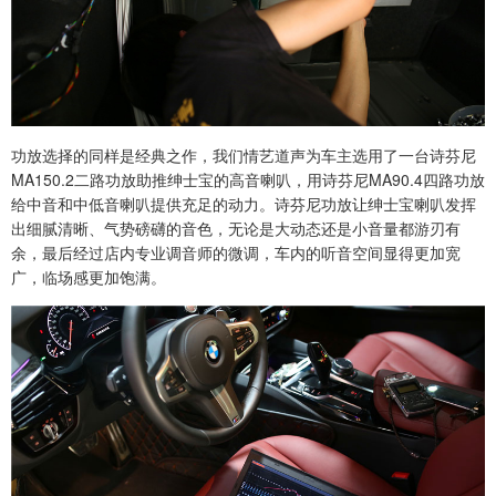
功放选择的同样是经典之作，我们情艺道声为车主选用了一台诗芬尼
MA150.2二路功放助推绅士宝的高音喇叭，用诗芬尼MA90.4四路功放
给中音和中低音喇叭提供充足的动力。诗芬尼功放让绅士宝喇叭发挥
出细腻清晰、气势磅礴的音色，无论是大动态还是小音量都游刃有
余，最后经过店内专业调音师的微调，车内的听音空间显得更加宽
广，临场感更加饱满。