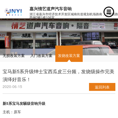
嘉兴情艺道声汽车音响
浙江省嘉兴市经济技术开发区城南街道规划机场路南，三环西路
西侧2幢1楼106室
无损改装方案
入门改装方案
发烧改装方案
宝马新5系升级绅士宝西瓜皮三分频，发烧级操作完美
演绎好音乐！
2020-06-15
返回列表
新5系宝马发騒级音响升级
主机：原车