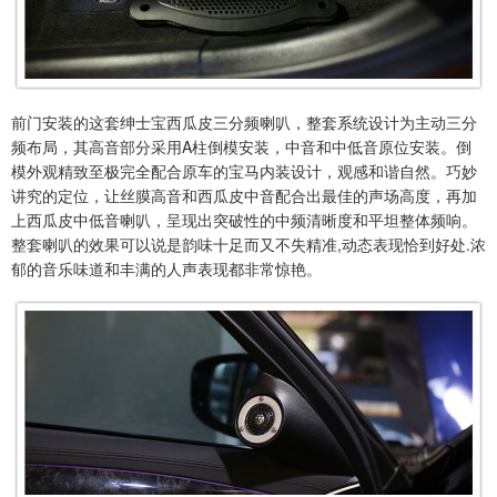
前门安装的这套绅士宝西瓜皮三分频喇叭，整套系统设计为主动三分
频布局，其高音部分采用A柱倒模安装，中音和中低音原位安装。倒
模外观精致至极完全配合原车的宝马内装设计，观感和谐自然。巧妙
讲究的定位，让丝膜高音和西瓜皮中音配合出最佳的声场高度，再加
上西瓜皮中低音喇叭，呈现出突破性的中频清晰度和平坦整体频响。
整套喇叭的效果可以说是韵味十足而又不失精准,动态表现恰到好处.浓
郁的音乐味道和丰满的人声表现都非常惊艳。