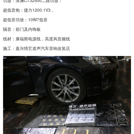
功放：深渊CT32500二路功放；
超低音炮：捷力1200.1V3，
超低音功放：10W7低音
隔音：前门及内饰板
线材：康福斯电源线，高度风音频线
施工：嘉兴情艺道声汽车音响改装店