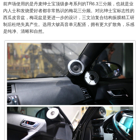
前声场使用的是丹麦绅士宝顶级参考系列的TR6.3三分频，也就是业
内人士和发烧爱好者都非常熟识的梅花三分频。对比绅士宝标志性的
西瓜皮音盆，梅花盆是更进一步的设计，三文治复合结构振膜精工研
制后杜绝失真产生。选用大铍高音单元配搭，拥有更大扩散角，乐感
是纯净、清晰和自然。