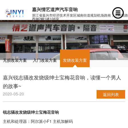
嘉兴情艺道声汽车音响
浙江省嘉兴市经济技术开发区城南街道规划机场路南，三环西路
西侧2幢1楼106室
无损改装方案
入门改装方案
发烧改装方案
嘉兴锐志骚改发烧级绅士宝梅花音响，读懂一个男人
的故事~
2020-05-20
返回列表
锐志骚改发烧级绅士宝梅花音响
主机和处理器：阿尔派小F1 主机加解码