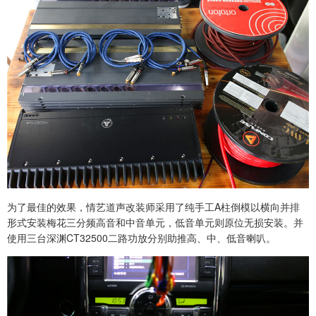
为了最佳的效果，情艺道声改装师采用了纯手工A柱倒模以横向并排
形式安装梅花三分频高音和中音单元，低音单元则原位无损安装。并
使用三台深渊CT32500二路功放分别助推高、中、低音喇叭。