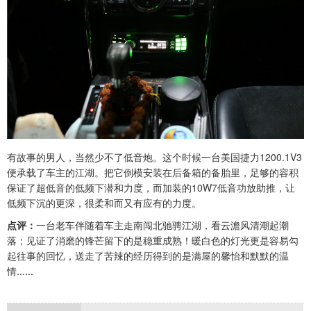
有故事的男人，当然少不了低音炮。这个时候一台美国捷力1200.1V3
便承载了车主的江湖。把它倒模安装在后备箱的备胎里，足够的容积
保证了超低音的低频下潜和力度，而加装的10W7低音功放助推，让
低频下沉的更深，很柔和而又有应有的力度。
点评：
一台老车伴随着车主走南闯北驰骋江湖，看云澹风清潮起潮
落；见证了消磨的锋芒留下的是稳重成熟！暖白色的灯光更是容易勾
起往事的回忆，送走了苦辣的经历得到的是满屋的馨怡和默默的温
情......