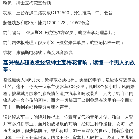
喇叭：绅士宝梅花三分频
功放：三台深渊二路功放CT32500，分别推高、中、低音
超低功放和超低：捷力1200.1V3，10W7低音
前门隔音 ：俄罗斯STP航空炸弹双层，航空声学处理晶片；
前门内饰板处理：俄罗斯STP航空炸弹单层，航空记忆棉一层；
线材：康福斯电源线，高度风音频线
嘉兴锐志骚改发烧级绅士宝梅花音响，读懂一个男人的故
事~
都说最美人间6月天，繁华散尽满心田。美丽的季节，是应该有故事发
生的。这不，今天一位车主便驱车300公里，耗时3个多小时，风雨兼
程，披星戴月般来到嘉兴情艺道声汽车音响改装店，只为了给自己的
锐志改一套心仪的音响。而这一切都源于出则曾经在这里的一个朋友
车里，听到的那种穿透灵魂的声音。
说起锐志车主，他绝对称得上一位豪爽义气的青年才俊。独自一人背
井离乡打拼事业，面对如战场般的商场，经历过种种挫折、坎坷，岁
压力无限，但步幅前行。曾几何时，加班至深夜的自己，拖着疲惫的
身体，一个人开车回家，路虽不长但寂寞却无限扩大。然而，男儿有