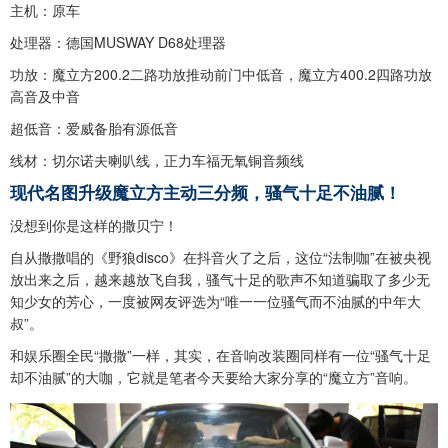
主机：原车
处理器：德国MUSWAY D68处理器
功放：魔立方200.2二路功放推动前门中低音，魔立方400.2四路功放
高音及中音
超低音：爱威备胎有源低音
线材：切尔诺夫喇叭线，正力车福无氧铜音频线
现代名图升级魔立方主动三分频，骚气十足不油腻！
没想到你是这样的撒贝宁！
自从撒撒唱的《野狼disco》在抖音火了之后，这位“法制咖”在被央视
放出来之后，越来越放飞自我，骚气十足的歌声不知道骗取了多少无
知少女的芳心，一度被网友评选为“唯一一位骚气而不油腻的中年大
叔”。
和娱乐圈全民“撒撒”一样，其实，在音响改装圈同样有一位“骚气十足
却不油腻”的大咖，它就是笔者今天要给大家分享的“魔立方”音响。