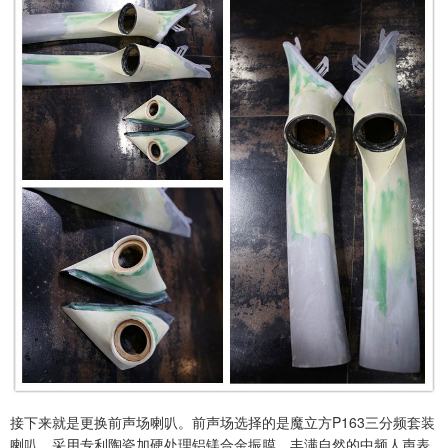
接下来就是更换前声场喇叭。前声场选择的是魔立方P163三分频套装
喇叭，采用专利陶瓷加硬处理铝镁合金振膜，丰满自然的中频人声表