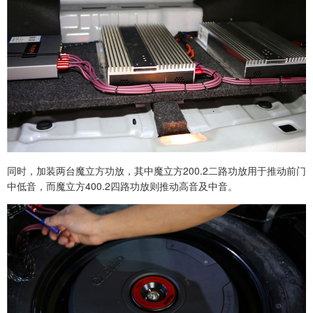
同时，加装两台魔立方功放，其中魔立方200.2二路功放用于推动前门
中低音，而魔立方400.2四路功放则推动高音及中音。