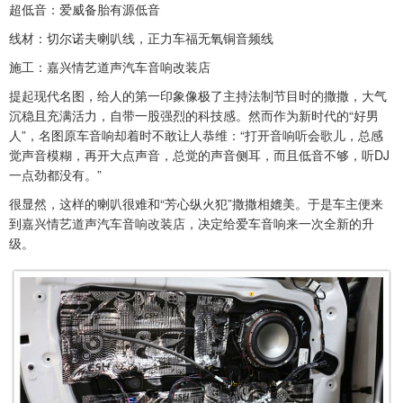
超低音：爱威备胎有源低音
线材：切尔诺夫喇叭线，正力车福无氧铜音频线
施工：嘉兴情艺道声汽车音响改装店
提起现代名图，给人的第一印象像极了主持法制节目时的撒撒，大气
沉稳且充满活力，自带一股强烈的科技感。然而作为新时代的“好男
人”，名图原车音响却着时不敢让人恭维：“打开音响听会歌儿，总感
觉声音模糊，再开大点声音，总觉的声音侧耳，而且低音不够，听DJ
一点劲都没有。”
很显然，这样的喇叭很难和“芳心纵火犯”撒撒相媲美。于是车主便来
到嘉兴情艺道声汽车音响改装店，决定给爱车音响来一次全新的升
级。