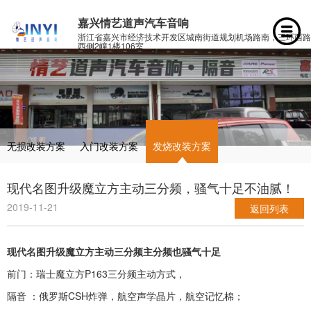
嘉兴情艺道声汽车音响
浙江省嘉兴市经济技术开发区城南街道规划机场路南，三环西路
西侧2幢1楼106室
无损改装方案
入门改装方案
发烧改装方案
现代名图升级魔立方主动三分频，骚气十足不油腻！
2019-11-21
返回列表
现代名图升级魔立方主动三分频主分频也骚气十足
前门：瑞士魔立方P163三分频主动方式，
隔音 ：俄罗斯CSH炸弹，航空声学晶片，航空记忆棉；