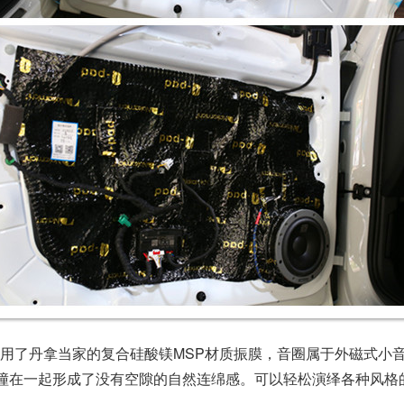
2采用了丹拿当家的复合硅酸镁MSP材质振膜，音圈属于外磁式
撞在一起形成了没有空隙的自然连绵感。可以轻松演绎各种风格