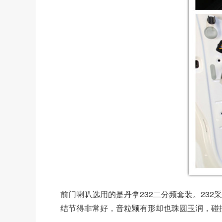
前门喇叭选用的是丹拿232二分频套装。23
结节得非常好，音粒颗有形却也珠圆玉润，碰