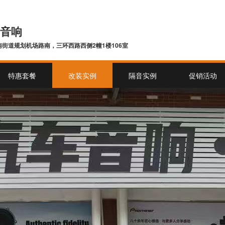
音响
街道规划机场路南，三环西路西侧2幢1楼106室
特惠套餐
改装实例
隔音实例
促销活动