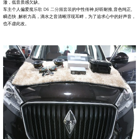
澈，低音质感欠缺。
车主个人偏爱
魔乐歌 D6 二分频套装
的中性传神,好听耐推,音色纯正,
瞬态快 ,解析力高，滴水之音清晰浮现耳畔，为了追求心中的好声音，
也不虚此改。