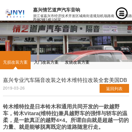
嘉兴情艺道声汽车音响
浙江省嘉兴市经济技术开发区城南街道规划机场路南，三环西路
西侧2幢1楼106室
无损改装方案
入门改装方案
发烧改装方案
嘉兴专业汽车隔音改装之铃木维特拉改装全套美国DB
2019-03-26
返回列表
铃木维特拉是日本铃木和通用共同开发的一款越野
车，铃木Vitara(维特拉)兼具越野车的强悍与轿车的温
柔，是一款真正的越野4×4。所谓自由就是超越一切的
力量、就是能够脱离既定的道路随意行走。