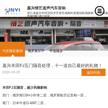
嘉兴情艺道声汽车音响
浙江省嘉兴市经济技术开发区城南街道规划机场路南，三环西路
西侧2幢1楼106室
汽车隔音案例
俄罗斯STP
中道隔音
嘉兴丰田FJ五门隔音处理，十一送自己最好的礼物！
2020-09-25
返回列表
丰田FJ五隔音，减少风噪影响
四门：俄罗斯CSH小炸弹二层，俄罗斯航空记音棉一层，
尾门：日本中道Q-MAT二层，