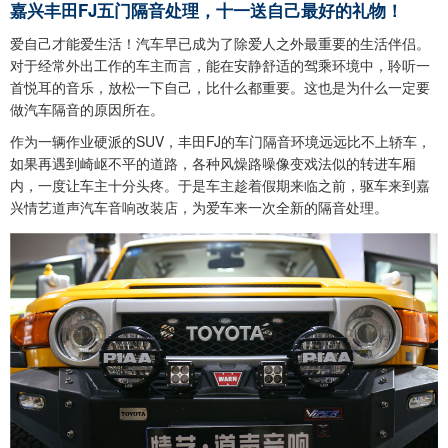
嘉兴丰田FJ五门隔音处理，十一送自己最好的礼物！
爱自己才能爱生活！汽车早已成为了除爱人之外最重要的生活伴侣。
对于经常外出工作的车主而言，能在安静舒适的驾乘环境中，聆听一
首悦耳的音乐，放松一下自己，比什么都重要。这也是为什么一定要
做汽车隔音的原因所在。
作为一辆作业硬派的SUV，丰田FJ的车门隔音环境远远比不上轿车，
如果再遇到崎岖不平的道路，各种风燥路噪像变戏法似的转进车厢
内，一度让车主十分头疼。于是车主趁着假期来临之前，驱车来到嘉
兴情艺道声汽车音响改装店，为爱车来一次全新的隔音处理。