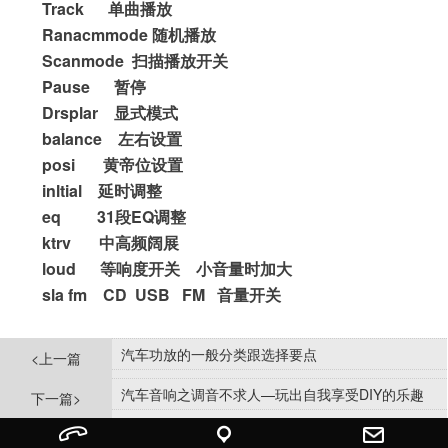
Track      
单曲播放
Ranacmmode 
随机播放
Scanmode  
扫描播放开关
Pause      
暂停
Drsplar    
显式模式
balance    
左右设置
posi       
黄帝位设置
inltial    
延时调整
eq         31
EQ
段
调整
ktrv       
中高频阔展
loud      
等响度开关
小音量时加大
sla fm    CD  USB   FM   
音量开关
汽车功放的一般分类跟选择要点
<上一篇
汽车音响之调音不求人—玩出自我享受DIY的乐趣
下一篇>