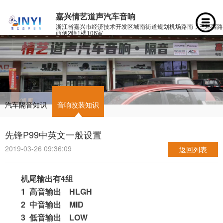
嘉兴情艺道声汽车音响
浙江省嘉兴市经济技术开发区城南街道规划机场路南，三环西路
西侧2幢1楼106室
汽车隔音知识
音响改装知识
先锋P99中英文一般设置
2019-03-26 09:36:09
返回列表
4
机尾输出有
组
1  
    HLGH
高音输出
2  
    MID
中音输出
3  
    LOW
低音输出