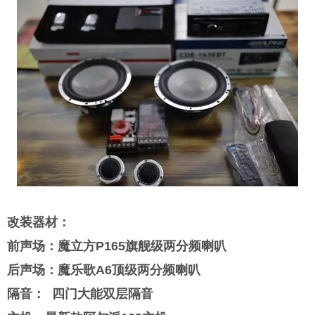
改装器材：
前声场：魔立方P165旗舰级两分频喇叭
后声场：魔乐歌A6顶级两分频喇叭
隔音： 四门大能双层隔音