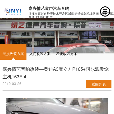
嘉兴情艺道声汽车音响
浙江省嘉兴市经济技术开发区城南街道规划机场路南，三环西路
西侧2幢1楼106室
无损改装方案
入门改装方案
发烧改装方案
嘉兴情艺音响改装—奥迪A3魔立方P165+阿尔派发烧
主机163Ebt
2019-03-26
返回列表