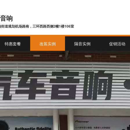
音响
街道规划机场路南，三环西路西侧2幢1楼106室
特惠套餐
改装实例
隔音实例
促销活动