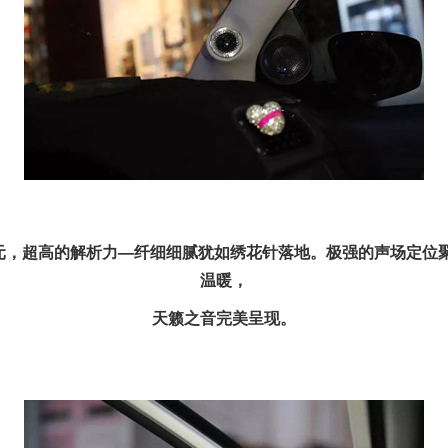
元，超高的解析力
—纤细细腻犹如绣花针落地。
极强的声场定位
温暖，
天籁之音完美呈现。