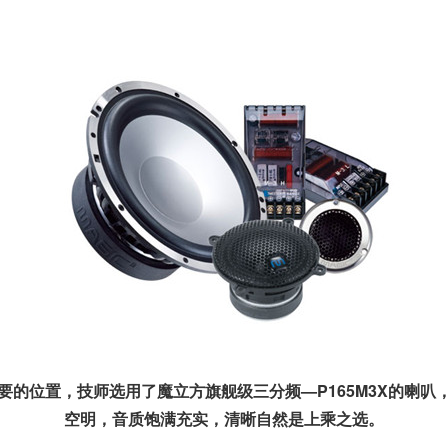
的位置，技师选用了魔立方旗舰级三分频—P165M3X的喇叭
空明，音质饱满充实，清晰自然是上乘之选。