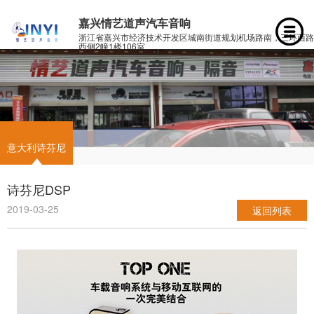
嘉兴情艺道声汽车音响
浙江省嘉兴市经济技术开发区城南街道规划机场路南，三环西路
西侧2幢1楼106室
意大利诗芬尼
诗芬尼DSP
2019-03-25
返回列表