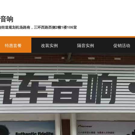
音响
街道规划机场路南，三环西路西侧2幢1楼106室
特惠套餐
改装实例
隔音实例
促销活动