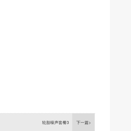
轮胎噪声套餐3
下一篇>